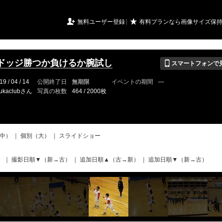
URIアルバム

★
無料ユーザー登録
有料プランなら画像サイズ保
📱
ドッジ勝つか負けるか腕試し
スマートフォンで
19 / 04 / 14
公開終了日
無期限
イベントの期間
---
ukaclubさん
写真の枚数
464 / 2000枚
中）
｜
個別（大）
｜
スライドショー
）
｜
撮影日順▼（新→古）
｜
追加日順▲（古→新）
｜
追加日順▼（新→古）