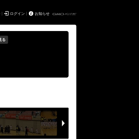


持
ログイン
お知らせ
見る