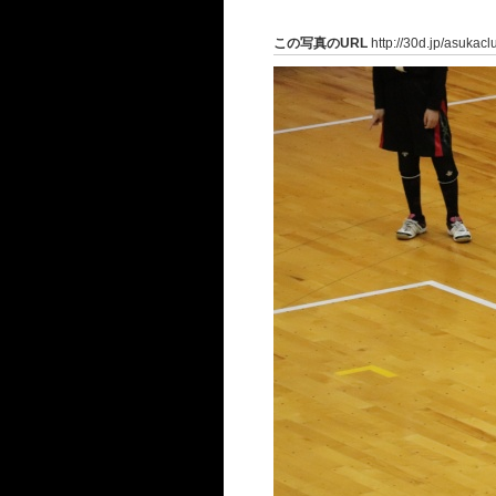
この写真のURL
http://30d.jp/asukac