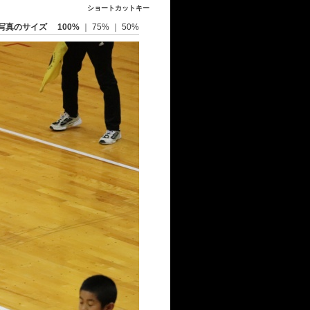
ショートカットキー
写真のサイズ
100%
｜
75%
｜
50%