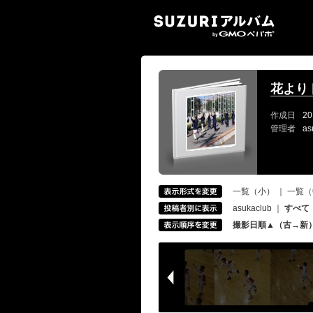
SUZ
花より
作成日
20
管理者
as
一覧（小）
｜
一覧（
asukaclub
｜
すべて
撮影日順▲（古→新