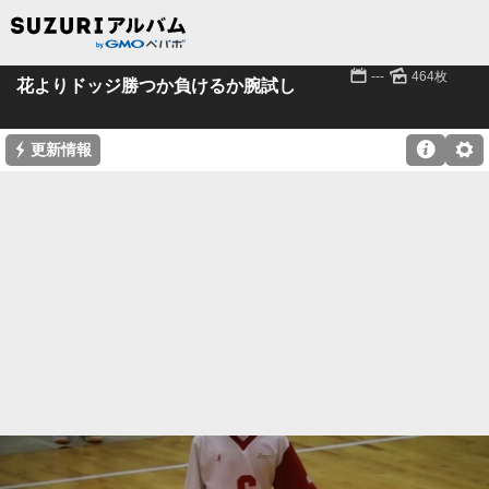
📅
🌄
---
464枚
花よりドッジ勝つか負けるか腕試し
⚡

⚙
更新情報