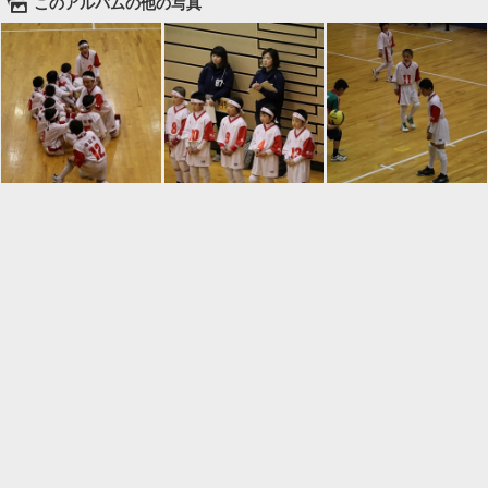
🌄
このアルバムの他の写真

一覧に戻る
Android™ アプリのインストール
Android™ からオンラインアルバムの作成・編
集、共有ができます。
インストール
⌂
📕
ホーム
アルバムを作成