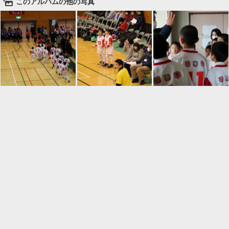
🌄
このアルバムの他の写真

一覧に戻る
Android™ アプリのインストール
Android™ からオンラインアルバムの作成・編
集、共有ができます。
インストール
⌂
📕
ホーム
アルバムを作成