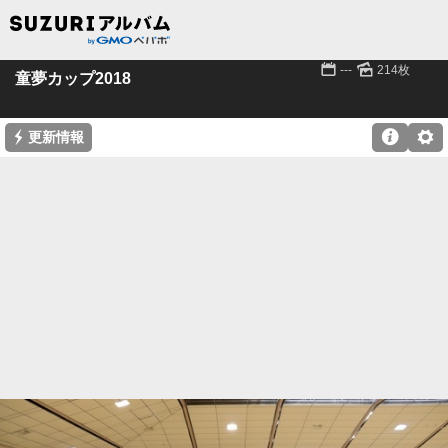
📅
🌄
---
214枚
童夢カップ2018
⚡

⚙
更新情報