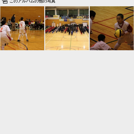
🌄
このアルバムの他の写真

一覧に戻る
Android™ アプリのインストール
Android™ からオンラインアルバムの作成・編
集、共有ができます。
インストール
⌂
📕
ホーム
アルバムを作成