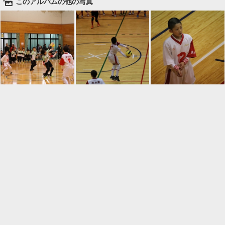
🌄
このアルバムの他の写真

一覧に戻る
Android™ アプリのインストール
Android™ からオンラインアルバムの作成・編
集、共有ができます。
インストール
⌂
📕
ホーム
アルバムを作成