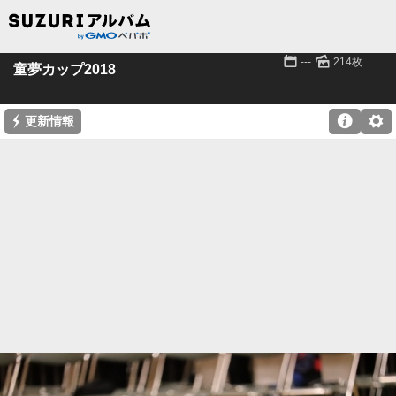
📅
🌄
---
214枚
童夢カップ2018
⚡

⚙
更新情報