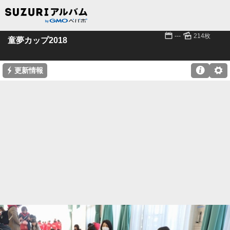
📅
🌄
---
214枚
童夢カップ2018
⚡

⚙
更新情報