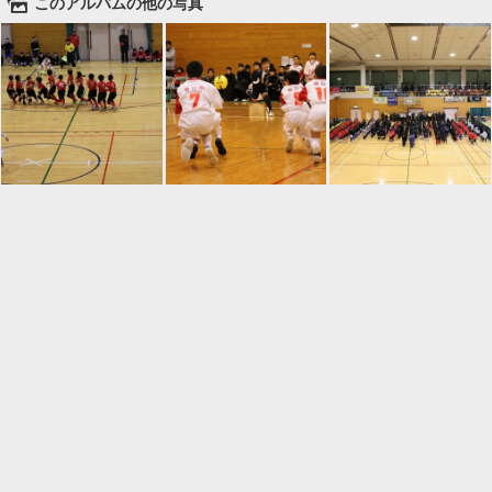
🌄
このアルバムの他の写真

一覧に戻る
Android™ アプリのインストール
Android™ からオンラインアルバムの作成・編
集、共有ができます。
インストール
⌂
📕
ホーム
アルバムを作成