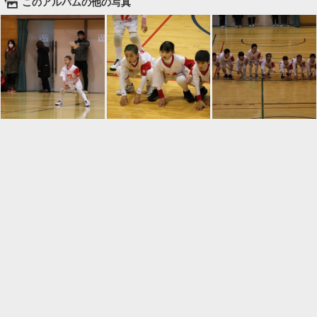
🌄
このアルバムの他の写真

一覧に戻る
Android™ アプリのインストール
Android™ からオンラインアルバムの作成・編
集、共有ができます。
インストール
⌂
📕
ホーム
アルバムを作成