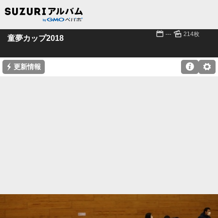
📅
🌄
---
214枚
童夢カップ2018
⚡

⚙
更新情報