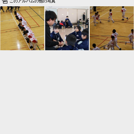
🌄
このアルバムの他の写真

一覧に戻る
Android™ アプリのインストール
Android™ からオンラインアルバムの作成・編
集、共有ができます。
インストール
⌂
📕
ホーム
アルバムを作成