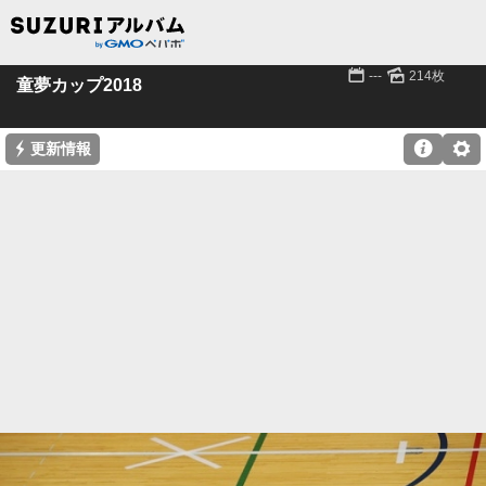
📅
🌄
---
214枚
童夢カップ2018
⚡

⚙
更新情報