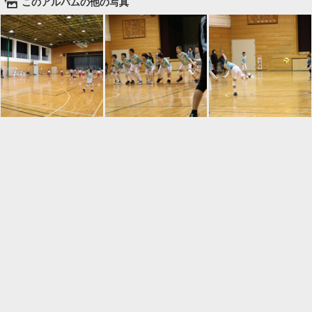
🌄
このアルバムの他の写真

一覧に戻る
Android™ アプリのインストール
Android™ からオンラインアルバムの作成・編
集、共有ができます。
インストール
⌂
📕
ホーム
アルバムを作成