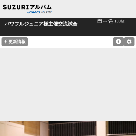
📅
🌄
---
133枚
パワフルジュニア様主催交流試合
⚡

⚙
更新情報