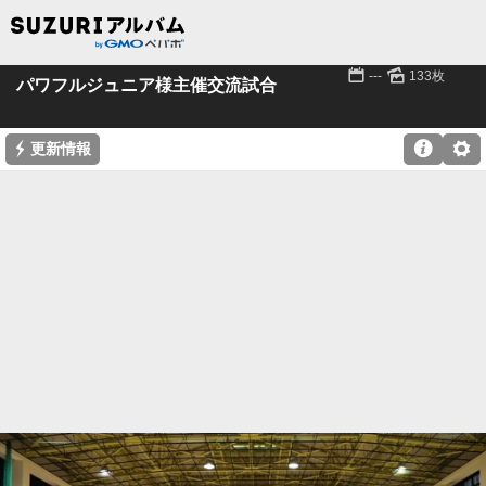
📅
🌄
---
133枚
パワフルジュニア様主催交流試合
⚡

⚙
更新情報