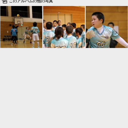
🌄
このアルバムの他の写真

一覧に戻る
Android™ アプリのインストール
Android™ からオンラインアルバムの作成・編
集、共有ができます。
インストール
⌂
📕
ホーム
アルバムを作成