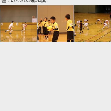
🌄
このアルバムの他の写真

一覧に戻る
Android™ アプリのインストール
Android™ からオンラインアルバムの作成・編
集、共有ができます。
インストール
⌂
📕
ホーム
アルバムを作成