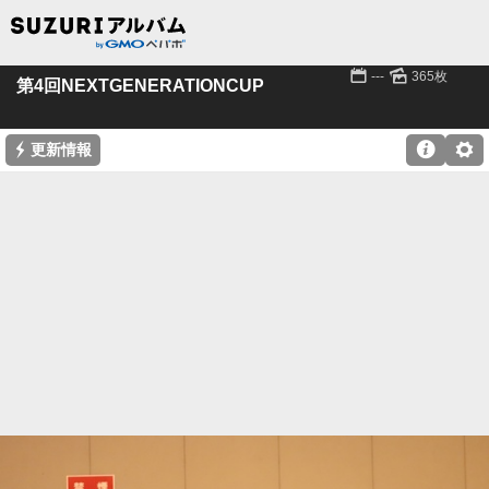
📅
🌄
---
365枚
第4回NEXTGENERATIONCUP
⚡

⚙
更新情報