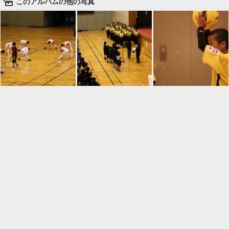
🌄
このアルバムの他の写真

一覧に戻る
Android™ アプリのインストール
Android™ からオンラインアルバムの作成・編
集、共有ができます。
インストール
⌂
📕
ホーム
アルバムを作成