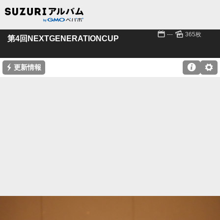
📅
🌄
---
365枚
第4回NEXTGENERATIONCUP
⚡

⚙
更新情報