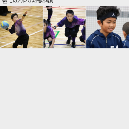
🌄
このアルバムの他の写真

一覧に戻る
Android™ アプリのインストール
Android™ からオンラインアルバムの作成・編
集、共有ができます。
インストール
⌂
📕
ホーム
アルバムを作成