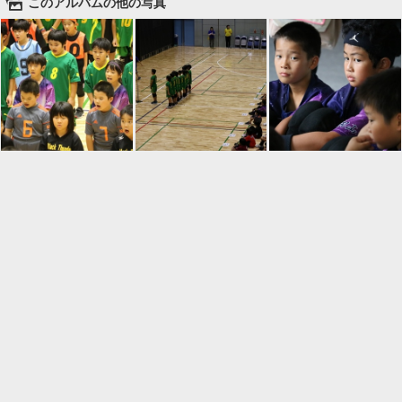
🌄
このアルバムの他の写真

一覧に戻る
Android™ アプリのインストール
Android™ からオンラインアルバムの作成・編
集、共有ができます。
インストール
⌂
📕
ホーム
アルバムを作成