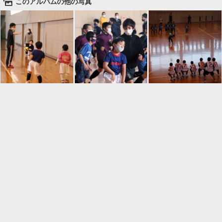
🌄
このアルバムの他の写真

一覧に戻る
Android™ アプリのインストール
Android™ からオンラインアルバムの作成・編
集、共有ができます。
インストール
⌂
📕
ホーム
アルバムを作成