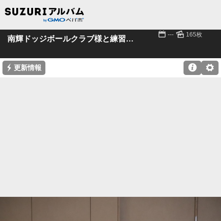
📅
🌄
---
165枚
南輝ドッジボールクラブ様と練習試合
⚡

⚙
更新情報