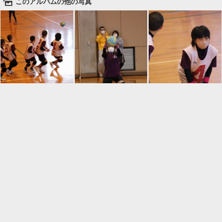
🌄
このアルバムの他の写真

一覧に戻る
Android™ アプリのインストール
Android™ からオンラインアルバムの作成・編
集、共有ができます。
インストール
⌂
📕
ホーム
アルバムを作成