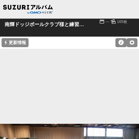
📅
🌄
---
165枚
南輝ドッジボールクラブ様と練習試合
⚡

⚙
更新情報