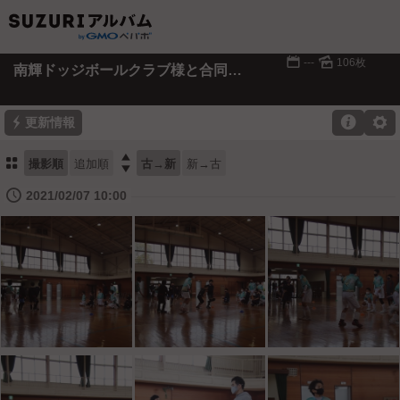
📅
🌄
---
106枚
南輝ドッジボールクラブ様と合同練習
⚡

⚙
更新情報
⚏

撮影順
追加順
古→新
新→古
🕔
2021/02/07 10:00