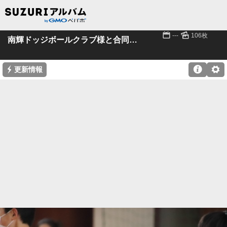
📅
🌄
---
106枚
南輝ドッジボールクラブ様と合同練習
⚡

⚙
更新情報