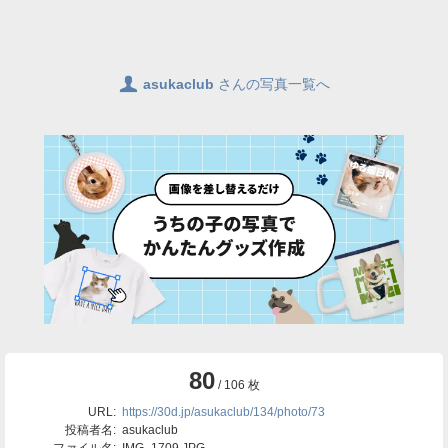
👤
asukaclub
さんの写真一覧へ
80
/ 106 枚
URL:
https://30d.jp/asukaclub/134/photo/73
投稿者名:
asukaclub
ファイル名:
IMG_1709.JPG