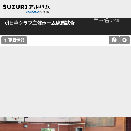
📅
🌄
---
174枚
明日華クラブ主催ホーム練習試合
⚡

⚙
更新情報