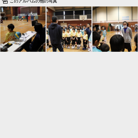
🌄
このアルバムの他の写真

一覧に戻る
Android™ アプリのインストール
Android™ からオンラインアルバムの作成・編
集、共有ができます。
インストール
⌂
📕
ホーム
アルバムを作成