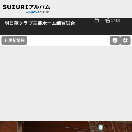
📅
🌄
---
174枚
明日華クラブ主催ホーム練習試合
⚡

⚙
更新情報