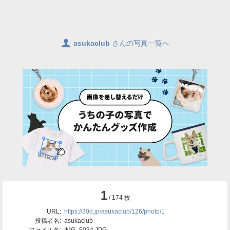
👤
asukaclub
さんの写真一覧へ
1
/ 174 枚
URL:
https://30d.jp/asukaclub/126/photo/1
投稿者名:
asukaclub
ファイル名:
IMG_5034.JPG