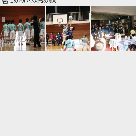
🌄
このアルバムの他の写真

一覧に戻る
Android™ アプリのインストール
Android™ からオンラインアルバムの作成・編
集、共有ができます。
インストール
⌂
📕
ホーム
アルバムを作成