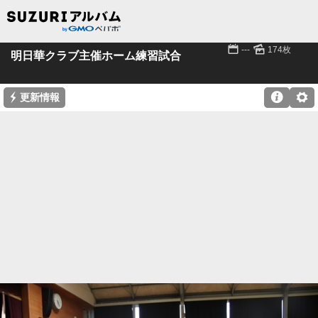
📅
🌄
---
174枚
明日華クラブ主催ホーム練習試合
⚡

⚙
更新情報