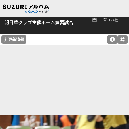
📅
🌄
---
174枚
明日華クラブ主催ホーム練習試合
⚡

⚙
更新情報