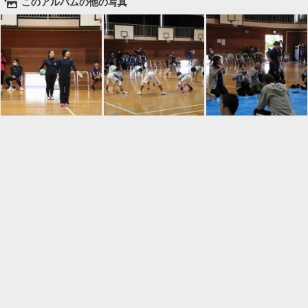
🌄
このアルバムの他の写真

一覧に戻る
Android™ アプリのインストール
Android™ からオンラインアルバムの作成・編
集、共有ができます。
インストール
⌂
📕
ホーム
アルバムを作成