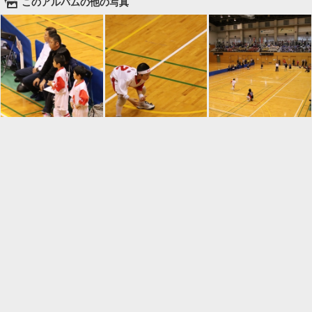
🌄
このアルバムの他の写真

一覧に戻る
Android™ アプリのインストール
Android™ からオンラインアルバムの作成・編
集、共有ができます。
インストール
⌂
📕
ホーム
アルバムを作成