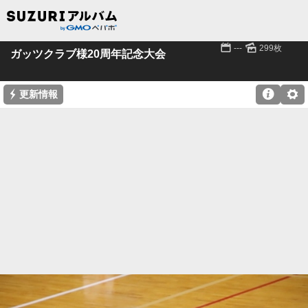
📅
🌄
---
299枚
ガッツクラブ様20周年記念大会
⚡

⚙
更新情報