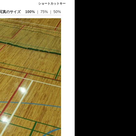
ショートカットキー
写真のサイズ
100%
｜
75%
｜
50%