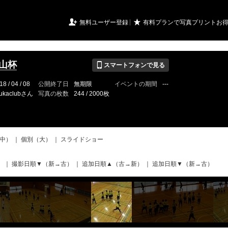
URIアルバム

★
無料ユーザー登録
有料プランで写真プリントお
📱
城山杯
スマートフォンで見る
18 / 04 / 08
公開終了日
無期限
イベントの期間
---
ukaclubさん
写真の枚数
244 / 2000枚
中）
｜
個別（大）
｜
スライドショー
）
｜
撮影日順▼（新→古）
｜
追加日順▲（古→新）
｜
追加日順▼（新→古）