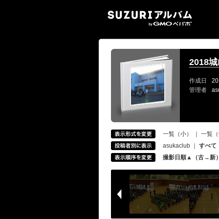
SUZ
2018
作成日
20
管理者
as
一覧（小）
｜
一覧（
asukaclub
｜
すべて
撮影日順▲（古→新