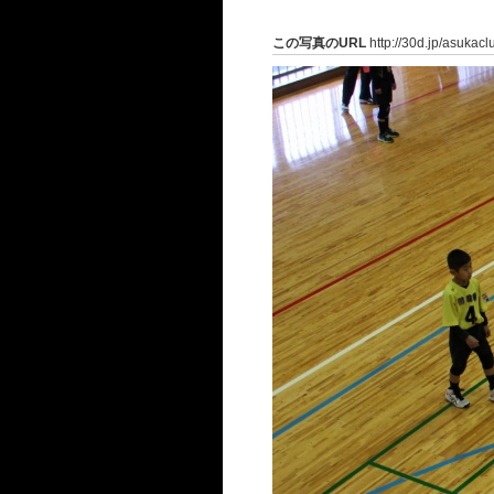
この写真のURL
http://30d.jp/asukac