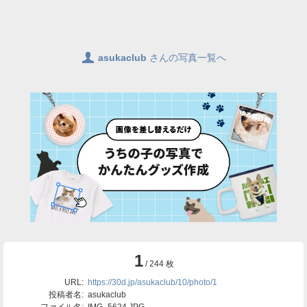
👤
asukaclub
さんの写真一覧へ
1
/ 244 枚
URL:
https://30d.jp/asukaclub/10/photo/1
投稿者名:
asukaclub
ファイル名:
IMG_5624.JPG