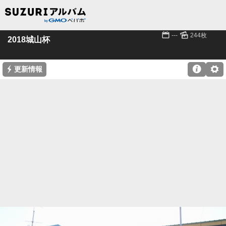
📅
🌄
---
244枚
2018城山杯
⚡

⚙
更新情報