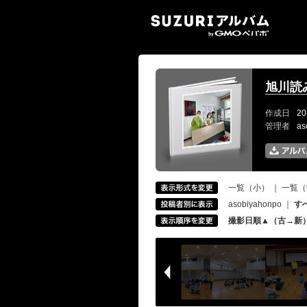
SUZ
旭川読み
作成日
20
管理者
as
一覧（小）
｜
一覧（
asobiyahonpo
｜
す
撮影日順▲（古→新