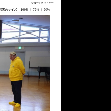
ショートカットキー
写真のサイズ
100%
｜
75%
｜
50%