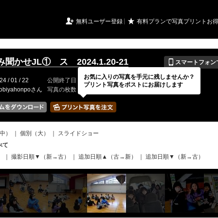
URIアルバム

★
無料ユーザー登録
有料プランで写真プリントお
📱
聞かせJL① ス 2024.1.20-21
スマートフォン
お気に入りの写真を手元に残しませんか？
24 / 01 / 22
公開終了日
無期限
イベントの期間
---
プリント写真をポストにお届けします
obiyahonpoさん
写真の枚数
149 / 2000枚
中）
｜
個別（大）
｜
スライドショー
べて
）
｜
撮影日順▼（新→古）
｜
追加日順▲（古→新）
｜
追加日順▼（新→古）