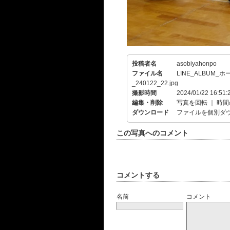
投稿者名
asobiyahonpo
ファイル名
LINE_ALBUM_
_240122_22.jpg
撮影時間
2024/01/22 16:51:
編集・削除
写真を回転
｜
時間
ダウンロード
ファイルを個別ダ
この写真へのコメント
コメントする
名前
コメント