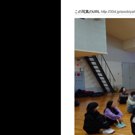
この写真のURL
http://30d.jp/asobiy