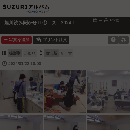
📅
🌄
---
149枚
旭川読み聞かせJL① ス 2024.1.20-21
➕
🌄

⚙
写真を追加
プリント注文
⚏

撮影順
追加順
古→新
新→古
🕔
2024/01/22 16:00