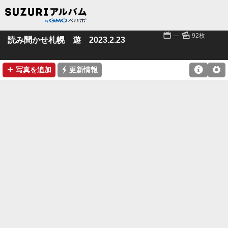
📅
🌄
---
92枚
読み聞かせ札幌 遊 2023.2.23
➕
⚡

⚙
写真を追加
更新情報