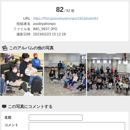
82
/ 92 枚
URL:
https://30d.jp/asobiyahonpo/182/photo/82
投稿者名:
asobiyahonpo
ファイル名:
IMG_9937.JPG
撮影日時:
2023/02/23 15:12:28
🌄
このアルバムの他の写真

この写真にコメントする
名前
コメント