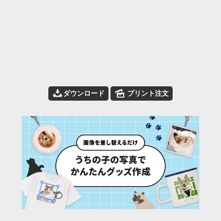
📥
🌄
ダウンロード
プリント注文