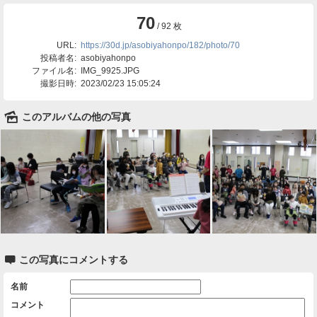
70
/ 92 枚
URL:
https://30d.jp/asobiyahonpo/182/photo/70
投稿者名:
asobiyahonpo
ファイル名:
IMG_9925.JPG
撮影日時:
2023/02/23 15:05:24
🌄
このアルバムの他の写真

この写真にコメントする
名前
コメント