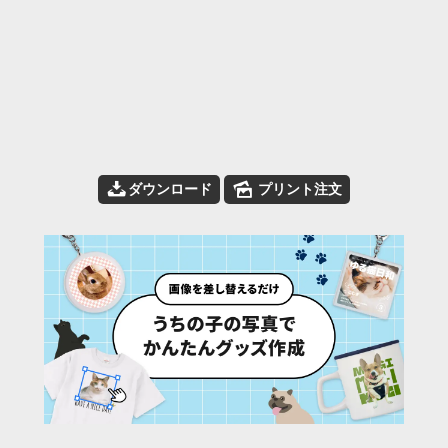
📥
🌄
ダウンロード
プリント注文