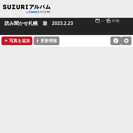
📅
🌄
---
92枚
読み聞かせ札幌 遊 2023.2.23
➕
⚡

⚙
写真を追加
更新情報