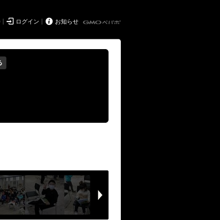


持
ログイン
お知らせ
る