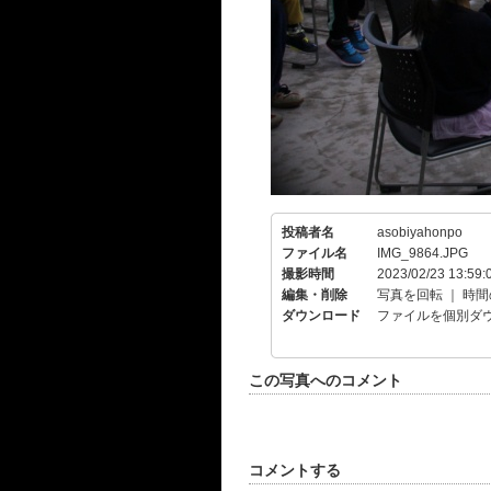
投稿者名
asobiyahonpo
ファイル名
IMG_9864.JPG
撮影時間
2023/02/23 13:59:
編集・削除
写真を回転
｜
時間
ダウンロード
ファイルを個別ダ
この写真へのコメント
コメントする