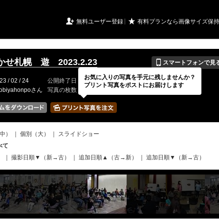
URIアルバム

★
無料ユーザー登録
有料プランなら画像サイズ保
📱
せ札幌 遊 2023.2.23
スマートフォンで見
お気に入りの写真を手元に残しませんか？
23 / 02 / 24
公開終了日
無期限
イベントの期間
---
プリント写真をポストにお届けします
obiyahonpoさん
写真の枚数
92 / 2000枚
中）
｜
個別（大）
｜
スライドショー
べて
）
｜
撮影日順▼（新→古）
｜
追加日順▲（古→新）
｜
追加日順▼（新→古）