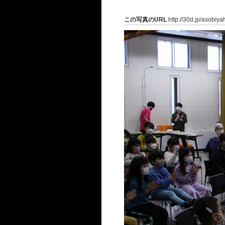
この写真のURL
http://30d.jp/asobiy