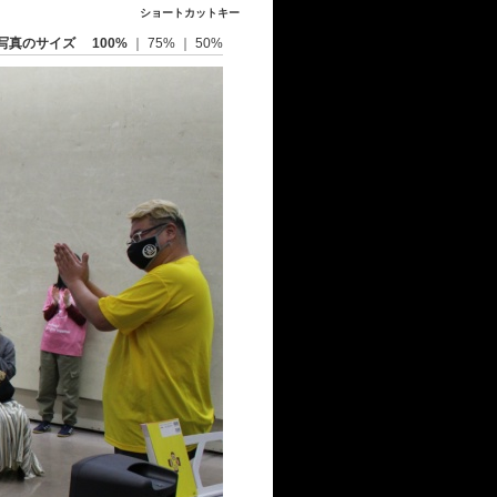
ショートカットキー
写真のサイズ
100%
｜
75%
｜
50%