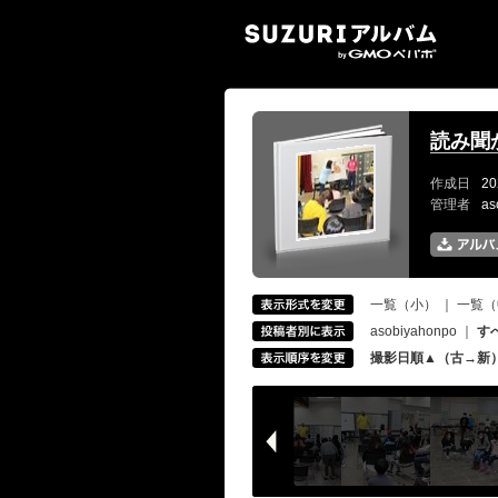
SUZ
読み聞か
作成日
20
管理者
as
一覧（小）
｜
一覧（
asobiyahonpo
｜
す
撮影日順▲（古→新