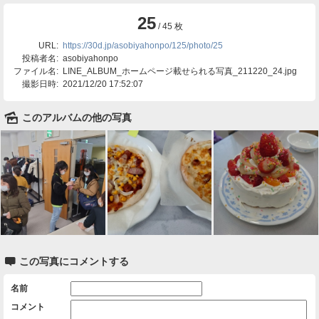
25
/ 45 枚
URL:
https://30d.jp/asobiyahonpo/125/photo/25
投稿者名:
asobiyahonpo
ファイル名:
LINE_ALBUM_ホームページ載せられる写真_211220_24.jpg
撮影日時:
2021/12/20 17:52:07
🌄
このアルバムの他の写真

この写真にコメントする
名前
コメント