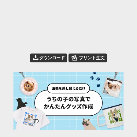
📥
🌄
ダウンロード
プリント注文