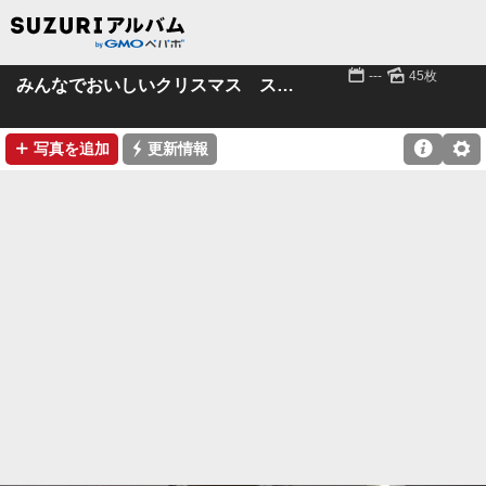
📅
🌄
---
45枚
みんなでおいしいクリスマス ス 21.12.18
➕
⚡

⚙
写真を追加
更新情報