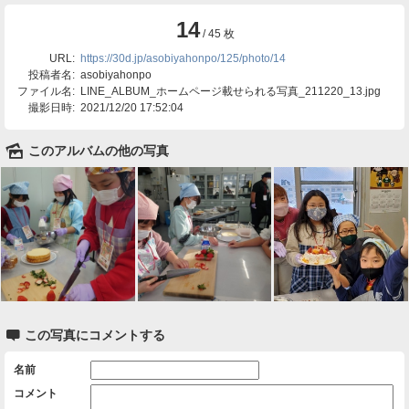
14
/ 45 枚
URL:
https://30d.jp/asobiyahonpo/125/photo/14
投稿者名:
asobiyahonpo
ファイル名:
LINE_ALBUM_ホームページ載せられる写真_211220_13.jpg
撮影日時:
2021/12/20 17:52:04
🌄
このアルバムの他の写真

この写真にコメントする
名前
コメント