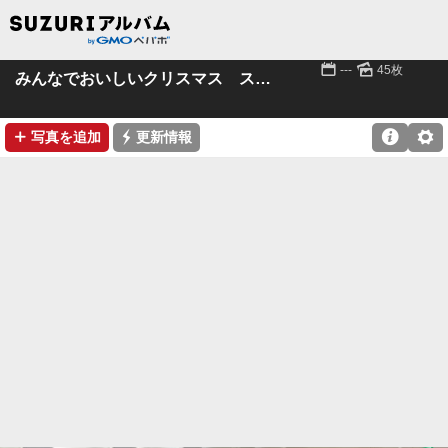
📅
🌄
---
45枚
みんなでおいしいクリスマス ス 21.12.18
➕
⚡

⚙
写真を追加
更新情報