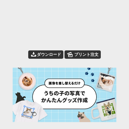
📥
🌄
ダウンロード
プリント注文