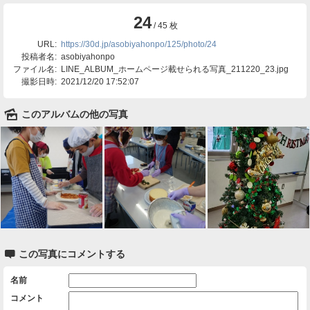
24
/ 45 枚
URL:
https://30d.jp/asobiyahonpo/125/photo/24
投稿者名:
asobiyahonpo
ファイル名:
LINE_ALBUM_ホームページ載せられる写真_211220_23.jpg
撮影日時:
2021/12/20 17:52:07
🌄
このアルバムの他の写真

この写真にコメントする
名前
コメント