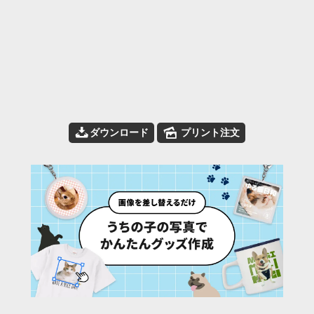
📥
🌄
ダウンロード
プリント注文