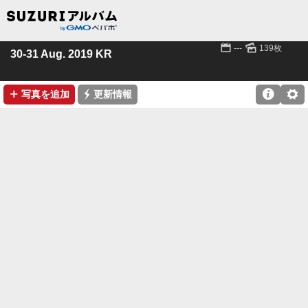
📅
🌄
---
139枚
30-31 Aug. 2019 KR
➕
⚡

⚙
写真を追加
更新情報