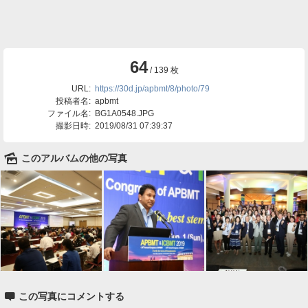
64
/ 139 枚
URL:
https://30d.jp/apbmt/8/photo/79
投稿者名:
apbmt
ファイル名:
BG1A0548.JPG
撮影日時:
2019/08/31 07:39:37
🌄
このアルバムの他の写真

この写真にコメントする