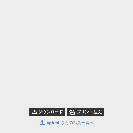
📥
🌄
ダウンロード
プリント注文
👤
apbmt
さんの写真一覧へ