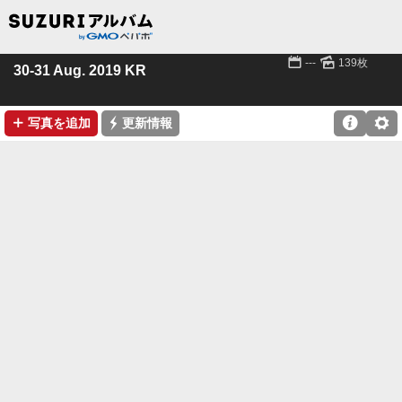
📅
🌄
---
139枚
30-31 Aug. 2019 KR
➕
⚡

⚙
写真を追加
更新情報