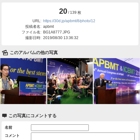
20
/ 139 枚
URL:
https://30d.jp/apbmt/8/photo/12
投稿者名:
apbmt
ファイル名:
BG1A8777.JPG
撮影日時:
2019/08/30 13:36:32
🌄
このアルバムの他の写真

この写真にコメントする
名前
コメント