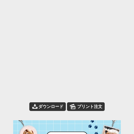
📥
🌄
ダウンロード
プリント注文