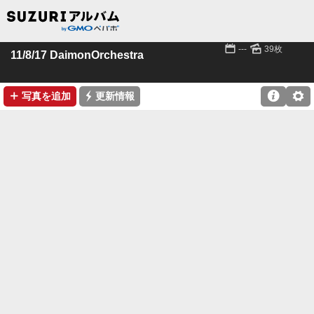
📅
🌄
---
39枚
11/8/17 DaimonOrchestra
➕
⚡

⚙
写真を追加
更新情報