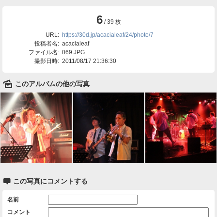
6
/ 39 枚
URL:
https://30d.jp/acacialeaf/24/photo/7
投稿者名:
acacialeaf
ファイル名:
069.JPG
撮影日時:
2011/08/17 21:36:30
🌄
このアルバムの他の写真

この写真にコメントする
名前
コメント