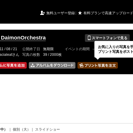
URIアルバム

★
無料ユーザー登録
有料プランで高速アップロー
📱
7 DaimonOrchestra
スマートフォンで見る
お気に入りの写真を
11 / 08 / 21
公開終了日
無期限
イベントの期間
---
プリント写真をポス
acialeafさん
写真の枚数
39 / 2000枚
（中）
｜
個別（大）
｜
スライドショー