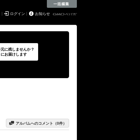


ド
ログイン
お知らせ
手元に残しませんか？
トにお届けします

アルバムへのコメント（
0
件）