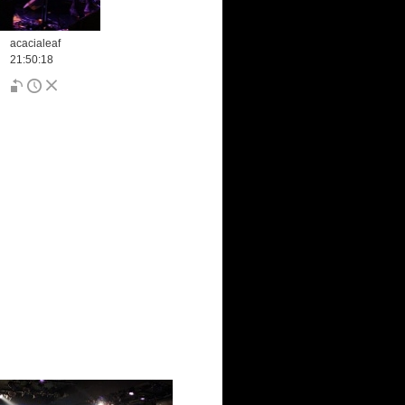
acacialeaf
21:50:18