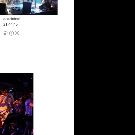
acacialeaf
21:44:45