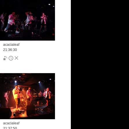
acacialeaf
21:36:30
acacialeaf
21:37:50