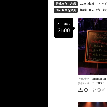
acacialeaf
｜
すべて
投稿者別に表示
撮影日順▲（古→新
表示順序を変更
2011/08/17
21:00
投稿者名
acacialeaf
撮影時間
21:28:47