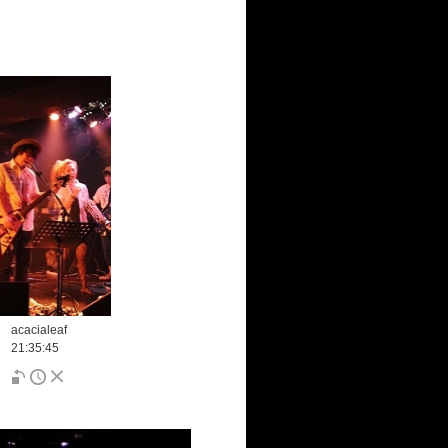
acacialeaf
21:35:45