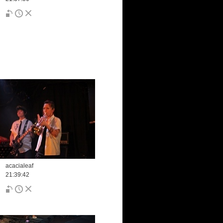
acacialeaf
21:39:42