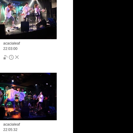
acacialeaf
22:03:00
acacialeaf
22:05:32