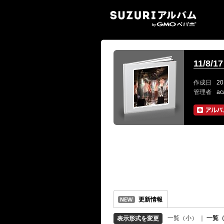
SUZ
11/8/1
作成日
20
管理者
ac
更新情報
一覧（小）
｜
一覧
表示形式を変更