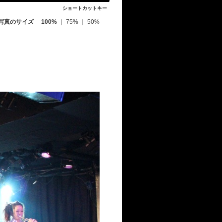
ショートカットキー
写真のサイズ
100%
｜
75%
｜
50%