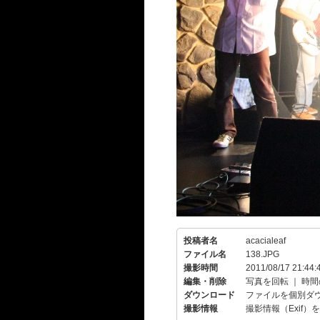
投稿者名
acacialeaf
ファイル名
138.JPG
撮影時間
2011/08/17 21:44:
編集・削除
写真を回転
｜
時間
ダウンロード
ファイルを個別ダ
撮影情報
撮影情報（Exif）