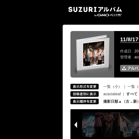
SUZ
11/8/1
作成日
20
管理者
ac
一覧（小）
｜
一覧（
acacialeaf
｜
すべて
撮影日順▲（古→新