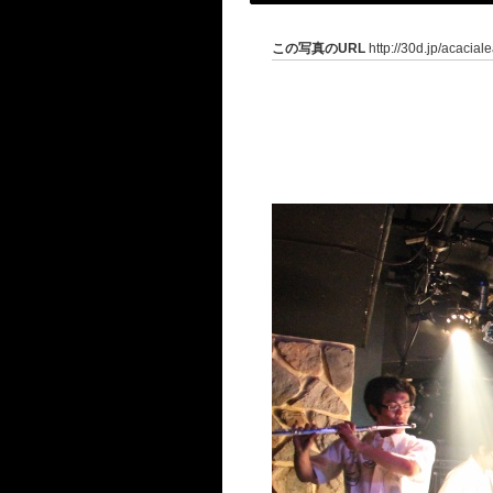
この写真のURL
http://30d.jp/acacial