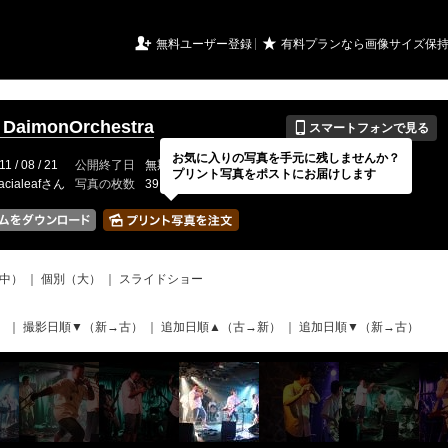
URIアルバム

★
無料ユーザー登録
有料プランなら画像サイズ保
📱
7 DaimonOrchestra
スマートフォンで見る
お気に入りの写真を手元に残しませんか？
11 / 08 / 21
公開終了日
無期限
イベントの期間
---
プリント写真をポストにお届けします
acialeafさん
写真の枚数
39 / 2000枚
中）
｜
個別（大）
｜
スライドショー
）
｜
撮影日順▼（新→古）
｜
追加日順▲（古→新）
｜
追加日順▼（新→古）