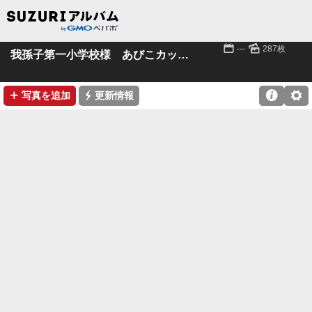
📅
🌄
---
287枚
我孫子第一小学校様 あびこカッパまつりポスター
➕
⚡

⚙
写真を追加
更新情報