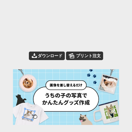
📥
🌄
ダウンロード
プリント注文