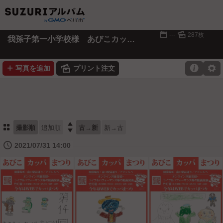
📅
🌄
---
287枚
我孫子第一小学校様 あびこカッパまつりポスター
➕
🌄

⚙
写真を追加
プリント注文
⚏

撮影順
追加順
古→新
新→古
🕔
2021/07/31 14:00