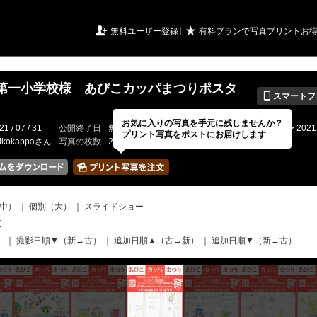
URIアルバム

★
無料ユーザー登録
有料プランで写真プリントお
第一小学校様 あびこカッパまつりポスタ
📱
スマートフ
お気に入りの写真を手元に残しませんか？
21 / 07 / 31
公開終了日
無期限
イベントの期間
2021 / 07 / 31 〜 2021 
プリント写真をポストにお届けします
ikokappaさん
写真の枚数
287 / 2000枚
中）
｜
個別（大）
｜
スライドショー
て
）
｜
撮影日順▼（新→古）
｜
追加日順▲（古→新）
｜
追加日順▼（新→古）