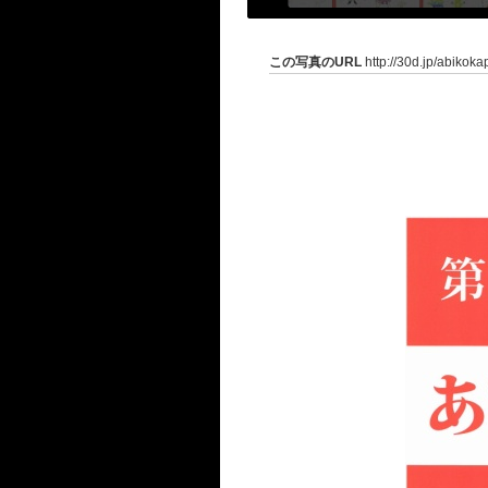
この写真のURL
http://30d.jp/abikok