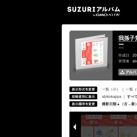
SUZ
我孫子
ー
作成日
20
管理者
ab
一覧（小）
｜
一覧（
abikokappa
｜
すべ
撮影日順▲（古→新