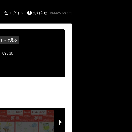


得
ログイン
お知らせ
ォンで見る
/ 09 / 30