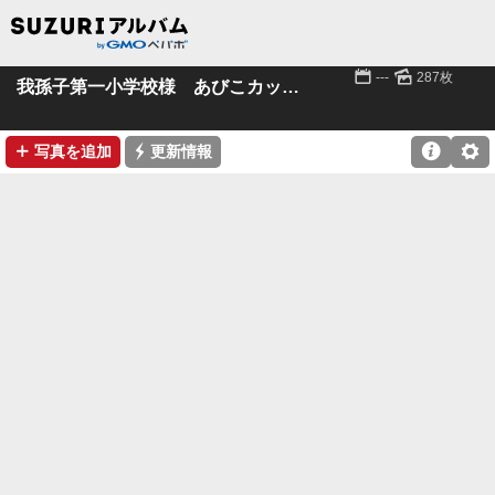
📅
🌄
---
287枚
我孫子第一小学校様 あびこカッパまつりポスター
➕
⚡

⚙
写真を追加
更新情報