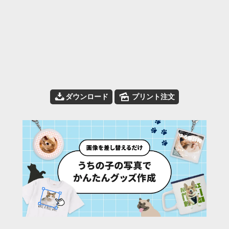
📥
🌄
ダウンロード
プリント注文