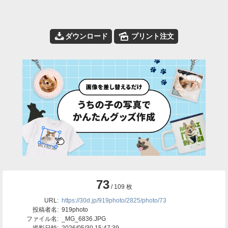
📥
🌄
ダウンロード
プリント注文
73
/ 109 枚
URL:
https://30d.jp/919photo/2825/photo/73
投稿者名:
919photo
ファイル名:
_MG_6836.JPG
撮影日時:
2026/05/30 15:47:39