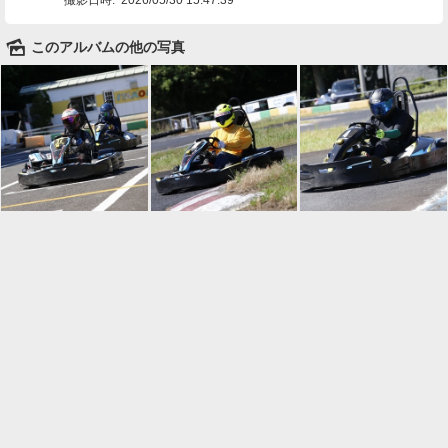
🌄
このアルバムの他の写真

一覧に戻る
Android™ アプリのインストール
Android™ からオンラインアルバムの作成・編
集、共有ができます。
インストール