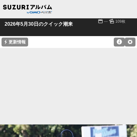
📅
🌄
---
109枚
2026年5月30日のクイック潮来
⚡

⚙
更新情報