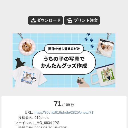
📥
🌄
ダウンロード
プリント注文
71
/ 109 枚
URL:
https://30d.jp/919photo/2825/photo/71
投稿者名:
919photo
ファイル名:
_MG_6834.JPG
撮影日時:
2026/05/30 15:47:35