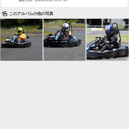
🌄
このアルバムの他の写真

一覧に戻る
Android™ アプリのインストール
Android™ からオンラインアルバムの作成・編
集、共有ができます。
インストール