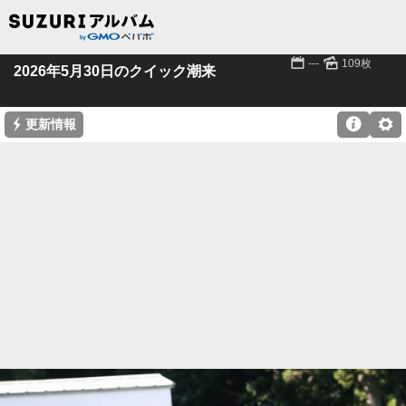
📅
🌄
---
109枚
2026年5月30日のクイック潮来
⚡

⚙
更新情報