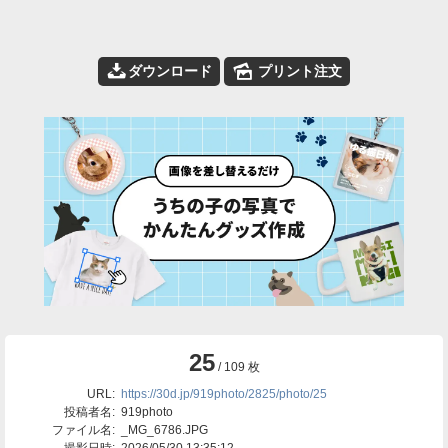
📥
🌄
ダウンロード
プリント注文
25
/ 109 枚
URL:
https://30d.jp/919photo/2825/photo/25
投稿者名:
919photo
ファイル名:
_MG_6786.JPG
撮影日時:
2026/05/30 13:35:12