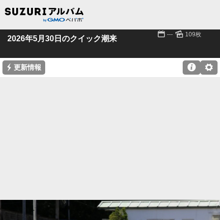
📅
🌄
---
109枚
2026年5月30日のクイック潮来
⚡

⚙
更新情報