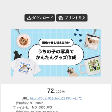
📥
🌄
ダウンロード
プリント注文
72
/ 109 枚
URL:
https://30d.jp/919photo/2825/photo/72
投稿者名:
919photo
ファイル名:
_MG_6835.JPG
撮影日時:
2026/05/30 15:47:36