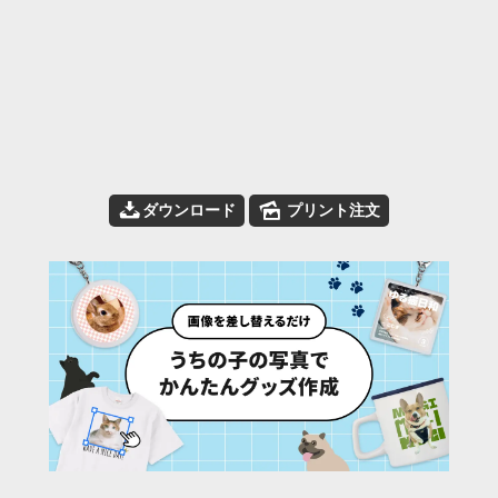
📥
🌄
ダウンロード
プリント注文