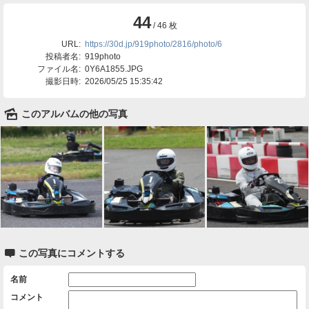
44
/ 46 枚
URL:
https://30d.jp/919photo/2816/photo/6
投稿者名:
919photo
ファイル名:
0Y6A1855.JPG
撮影日時:
2026/05/25 15:35:42
🌄
このアルバムの他の写真

この写真にコメントする
名前
コメント