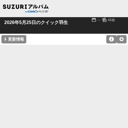
📅
🌄
---
46枚
2026年5月25日のクイック羽生
⚡

⚙
更新情報