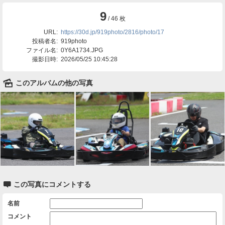
9
/ 46 枚
URL:
https://30d.jp/919photo/2816/photo/17
投稿者名:
919photo
ファイル名:
0Y6A1734.JPG
撮影日時:
2026/05/25 10:45:28
🌄
このアルバムの他の写真

この写真にコメントする
名前
コメント