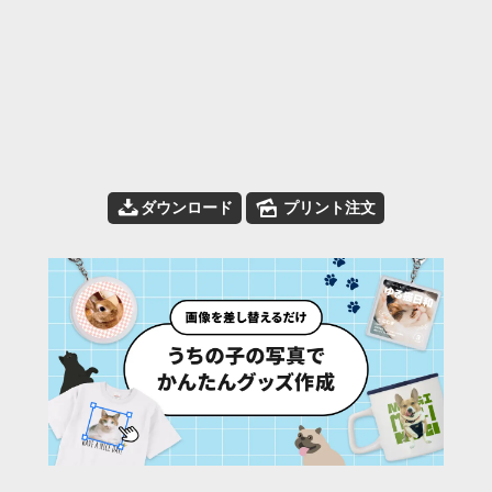
📥
🌄
ダウンロード
プリント注文