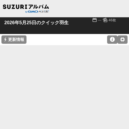
📅
🌄
---
46枚
2026年5月25日のクイック羽生
⚡

⚙
更新情報