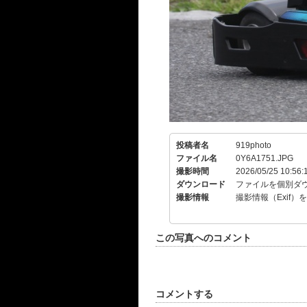
投稿者名
919photo
ファイル名
0Y6A1751.JPG
撮影時間
2026/05/25 10:56:
ダウンロード
ファイルを個別ダ
撮影情報
撮影情報（Exif）
この写真へのコメント
コメントする