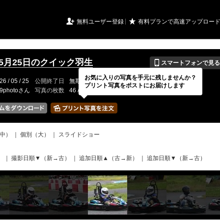
URIアルバム

★
無料ユーザー登録
有料プランで高速アップロー
📱
年5月25日のクイック羽生
スマートフォンで見る
お気に入りの写真を手元に残しませんか？
26 / 05 / 25
公開終了日
無期限
イベントの期間
---
プリント写真をポストにお届けします
19photoさん
写真の枚数
46 / 2000枚
中）
｜
個別（大）
｜
スライドショー
）
｜
撮影日順▼（新→古）
｜
追加日順▲（古→新）
｜
追加日順▼（新→古）