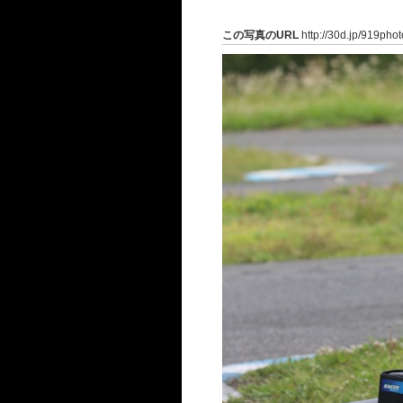
この写真のURL
http://30d.jp/919pho