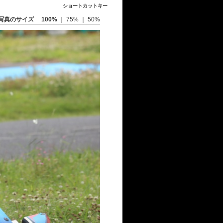
ショートカットキー
写真のサイズ
100%
｜
75%
｜
50%