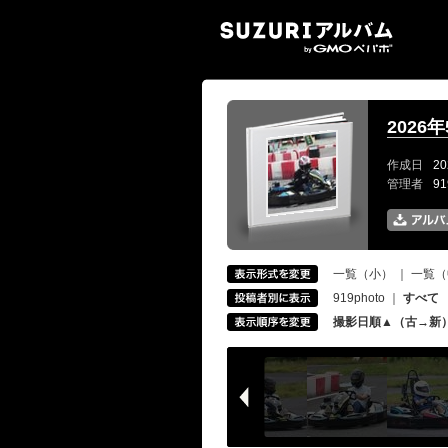
SUZ
2026
作成日
20
管理者
9
一覧（小）
｜
一覧（
919photo
｜
すべて
撮影日順▲（古→新