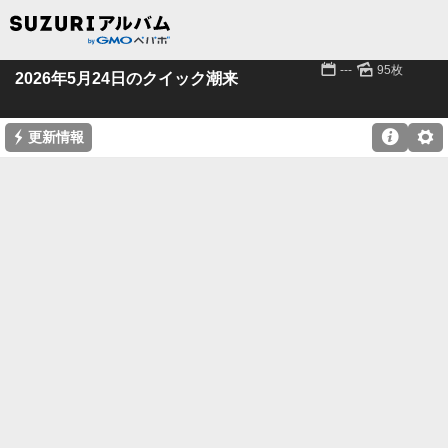
📅
🌄
---
95枚
2026年5月24日のクイック潮来
⚡

⚙
更新情報