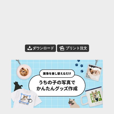
📥
🌄
ダウンロード
プリント注文