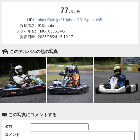
77
/ 95 枚
URL:
https://30d.jp/919photo/2813/photo/65
投稿者名:
919photo
ファイル名:
_MG_6336.JPG
撮影日時:
2026/05/24 15:19:17
🌄
このアルバムの他の写真

この写真にコメントする
名前
コメント